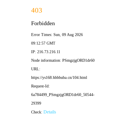
🍃 草草浮力影院
· 轻松观影
搜索
🏠 首页
🔥 电影
📺 电视剧
🎤 综艺
✨ 动漫
📱 短剧